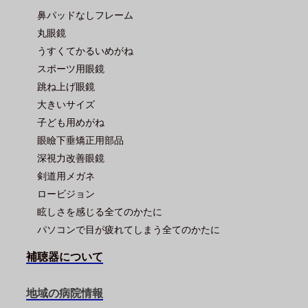
鼻パッドなしフレーム
丸眼鏡
うすくてかるいめがね
スポーツ用眼鏡
跳ね上げ眼鏡
大きいサイズ
子ども用めがね
眼瞼下垂矯正用部品
深視力改善眼鏡
剣道用メガネ
ロービジョン
眩しさを感じる全てのかたに
パソコンで目が疲れてしまう全てのかたに
補聴器について
地域の病院情報