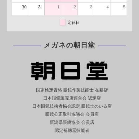
30
31
1
2
3
4
5
定休日
メガネの朝日堂
国家検定資格 眼鏡作製技能士 在籍店
日本眼鏡販売店連合会 認定店
日本眼鏡技術者協会認定 眼鏡士のいる店
眼鏡公正取引協議会 会員店
新潟県眼鏡協会 会員店
認定補聴器技能者