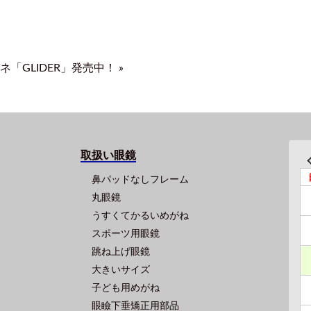
GLIDER」発売中！ »
取扱い眼鏡
鼻パッドなしフレーム
丸眼鏡
うすくてかるいめがね
スポーツ用眼鏡
跳ね上げ眼鏡
大きいサイズ
子ども用めがね
眼瞼下垂矯正用部品