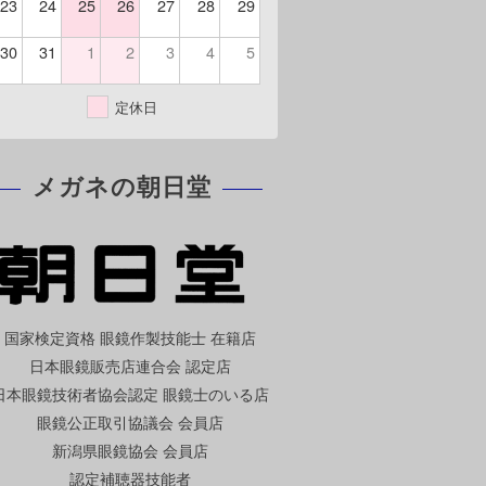
23
24
25
26
27
28
29
30
31
1
2
3
4
5
定休日
メガネの朝日堂
国家検定資格 眼鏡作製技能士 在籍店
日本眼鏡販売店連合会 認定店
日本眼鏡技術者協会認定 眼鏡士のいる店
眼鏡公正取引協議会 会員店
新潟県眼鏡協会 会員店
認定補聴器技能者