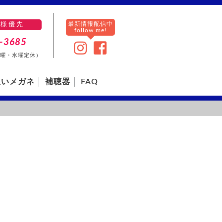
最新情報配信中
客様優先
follow me!
-3685
0（火曜・水曜定休）
扱いメガネ
補聴器
FAQ